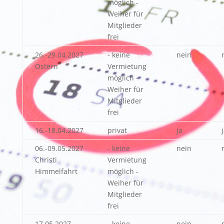
möglich -
Weiher für
Mitglieder
frei
26.-29.04.2027
- keine
nein
Ostern
Vermietung
möglich -
Weiher für
Mitglieder
frei
16.-18.04.2027
privat
ja
06.-09.05.2027
- keine
nein
Christi
Vermietung
Himmelfahrt
möglich -
Weiher für
Mitglieder
frei
17.05.2027
- keine
nein